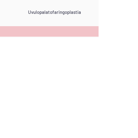
Uvulopalatofaringoplastia
Frenotomia lingual
Biópsias