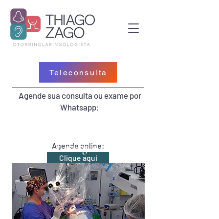
Teleconsulta
Agende sua consulta ou exame por
Whatsapp:
19 99469-2059
Agende online:
Cirurgias
19 3851-3040
Clique aqui